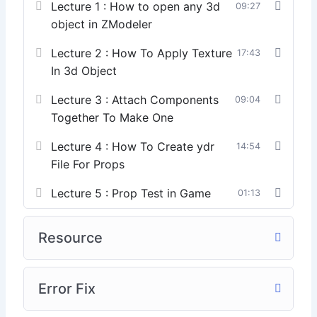
Lecture 1 : How to open any 3d
09:27
object in ZModeler
Lecture 2 : How To Apply Texture
17:43
In 3d Object
Lecture 3 : Attach Components
09:04
Together To Make One
Lecture 4 : How To Create ydr
14:54
File For Props
Lecture 5 : Prop Test in Game
01:13
Resource
Error Fix
Checkout My Mods & Props