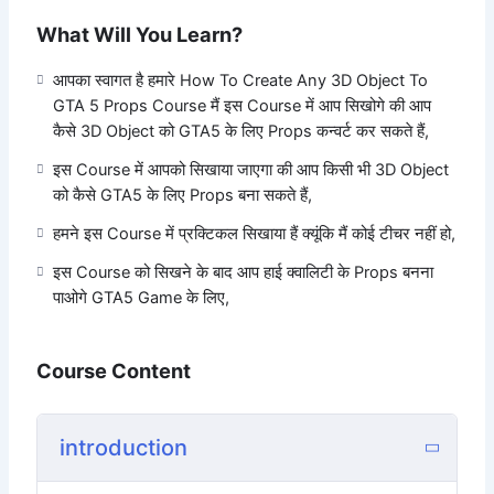
To download the course offline, you
What Will You Learn?
will have to pay 150 rupees extra
WhatsApp for download file +91
आपका स्वागत है हमारे How To Create Any 3D Object To
6356265532
GTA 5 Props Course मैं इस Course में आप सिखोगे की आप
कैसे 3D Object को GTA5 के लिए Props कन्वर्ट कर सकते हैं,
इस Course में मैंने बताया है कैसे आप घर बैठे आप ऑनलाइन किसी भी 3D
इस Course में आपको सिखाया जाएगा की आप किसी भी 3D Object
Object को GTA5 Props में कैसे Convert कर सकते हो
को कैसे GTA5 के लिए Props बना सकते हैं,
हमने इस Course में प्रक्टिकल सिखाया हैं क्यूंकि मैं कोई टीचर नहीं हो,
हमने इस Course में कुछ सॉफ्टवेयर्स का उपयोग किया है जो Paid और
Free दोनो हैं
इस Course को सिखने के बाद आप हाई क्वालिटी के Props बनना
Zmodeler 3
Paid सॉफ्टवेयर हैं पर आपको इस का 14 दिन का
पाओगे GTA5 Game के लिए,
Trial Version मिलता है आप वो इस्तेमाल कर सकते हैं
Blender Free सॉफ्टवेयर है
Course Content
3d Max Paid सॉफ्टवेयर है पर अगर आप Student हो तो
आपको 1 साल के लिए Free मिल जाएगा
introduction