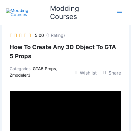
Skip
Modding
to
Courses
content
5.00
(1 Rating)
How To Create Any 3D Object To GTA
5 Props
Categories:
GTA5 Props
,
Wishlist
Share
Zmodeler3